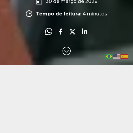
30 de março de 2026
Tempo de leitura:
4
minutos
Início
»
Blog
»
Mercado & Tendências
»
Expo West 2026: o
que as principais tendências globais de suplementos
significam para o mercado brasileiro