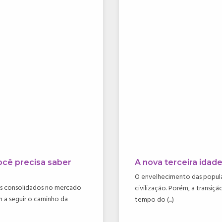
ocê precisa saber
A nova terceira ida
O envelhecimento das popula
is consolidados no mercado
civilização. Porém, a transi
 a seguir o caminho da
tempo do (...)