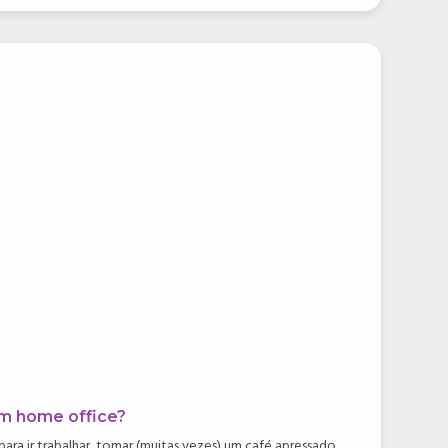
m home office?
ara ir trabalhar, tomar (muitas vezes) um café apressado,