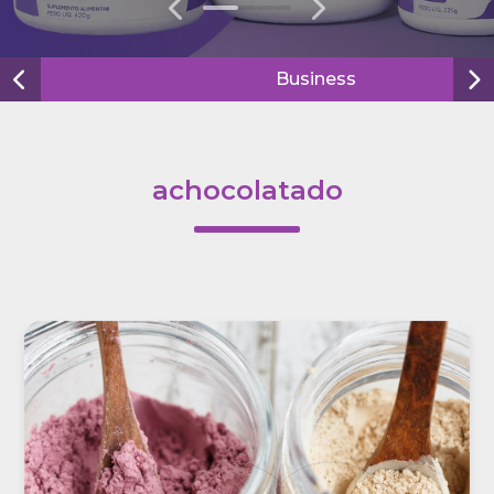
0
1
2
3
Business
achocolatado