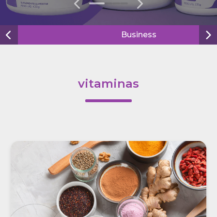
0
1
2
3
Business
vitaminas