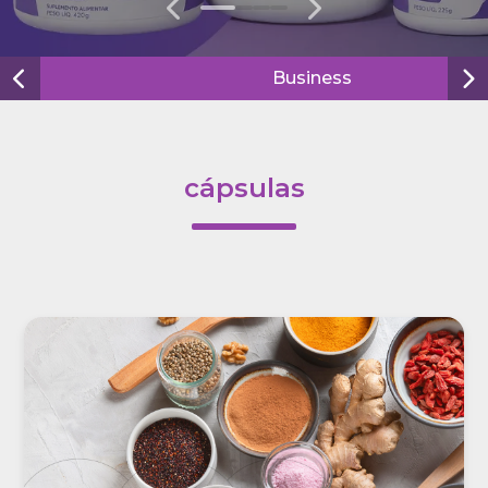
0
1
2
3
Business
cápsulas